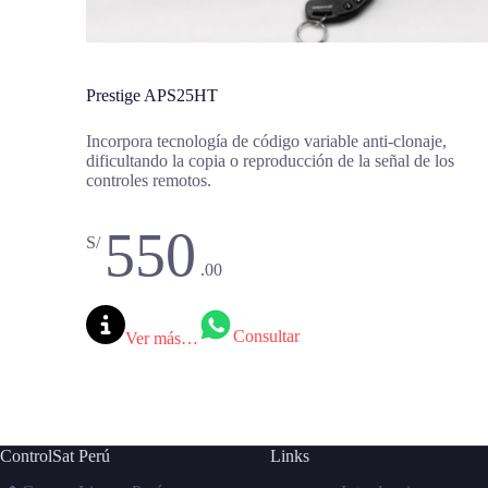
Prestige APS25HT
Incorpora tecnología de código variable anti-clonaje,
dificultando la copia o reproducción de la señal de los
controles remotos.
550
S/
.00
Consultar
Ver más…
ControlSat Perú
Links